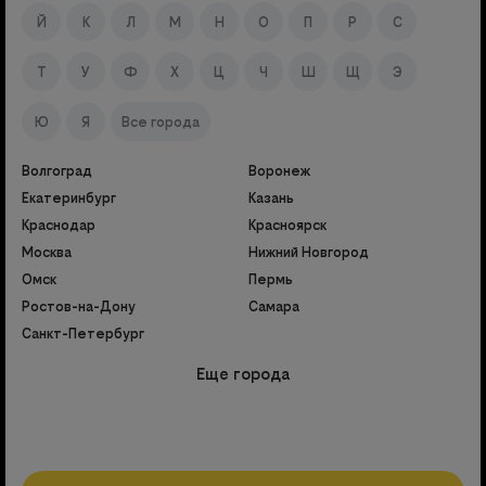
Й
К
Л
М
Н
О
П
Р
С
Т
У
Ф
Х
Ц
Ч
Ш
Щ
Э
Ю
Я
Все города
Волгоград
Воронеж
Екатеринбург
Казань
Краснодар
Красноярск
Москва
Нижний Новгород
Омск
Пермь
Ростов-на-Дону
Самара
Санкт-Петербург
Еще города