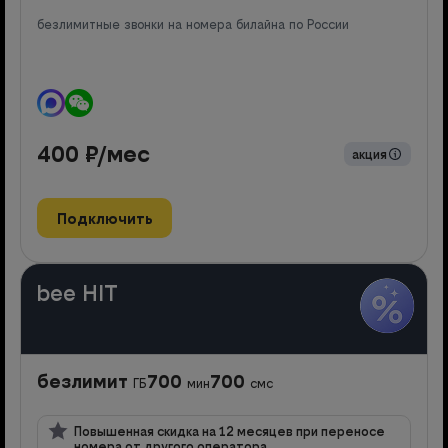
безлимитные звонки на номера билайна по России
400
₽/мес
акция
Подключить
bee HIT
безлимит
700
700
ГБ
мин
смс
Повышенная скидка на 12 месяцев при переносе
номера от другого оператора