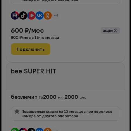
+4
600
₽/мес
акция
800
₽/мес с
13
-го месяца
Подключить
bee SUPER HIT
безлимит
2000
2000
ГБ
мин
смс
Повышенная скидка на 12 месяцев при переносе
номера от другого оператора