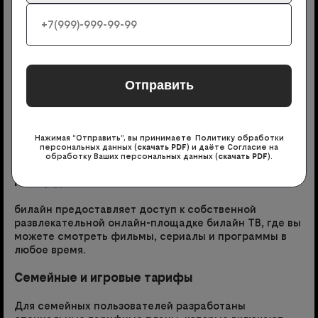
билайна в Белгородской области
Домашний интернет, ТВ и мобильная связь
Домашний интернет до Мб/с: стабильное
подключение для работы, развлечений и учебы.
Телевидение от билайна включает в себя
разнообразные пакеты каналов, что позволяет
каждый члену семьи найти контент по своему вкусу.
Есть предложения с мобильной связью.
Нажимая “Отправить”, вы принимаете Политику обработки
персональных данных (
скачать PDF
) и даёте Согласие на
обработку Ваших персональных данных (
скачать PDF
).
Собственная развлекательная онлайн-
площадка
билайн предоставляет доступ к собственной
развлекательной онлайн-площадке билайн ТВ, где вы
можете смотреть фильмы, сериалы и программы в
любое время.
Семейные и игровые тарифы
Для семейных пользователей разработаны