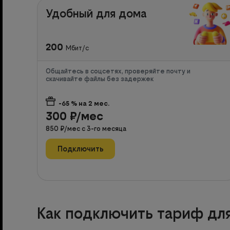
Удобный для дома
200
Мбит/с
Общайтесь в соцсетях, проверяйте почту и
скачивайте файлы без задержек
-65
% на
2
мес.
300
₽/мес
850
₽/мес с
3
-го месяца
Подключить
Как подключить тариф для