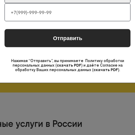
д:
Москва
Изменить город
Нажимая кнопку, вы принимаете Политику
Нажимая “Отправить”, вы принимаете Политику обработки
обработки персональных данных
(
скачать PDF
)
и
персональных данных (
скачать PDF
) и даёте Согласие на
даёте Согласие на обработку Ваших
обработку Ваших персональных данных (
скачать PDF
).
персональных данных
(
скачать PDF
)
ые услуги в России