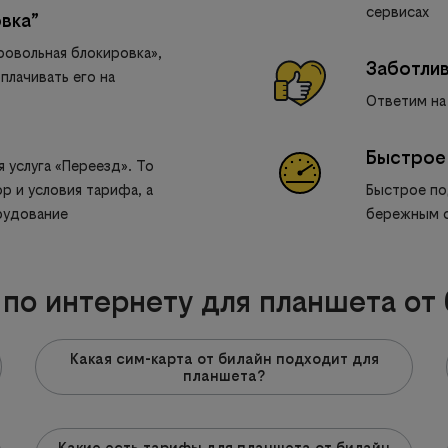
сервисах
вка”
ровольная блокировка»,
Заботли
плачивать его на
Ответим на
Быстрое
 услуга «Переезд». То
р и условия тарифа, а
Быстрое по
рудование
бережным о
по интернету для планшета от 
Какая сим-карта от билайн подходит для
планшета?
Какие есть тарифы для планшета от билайн