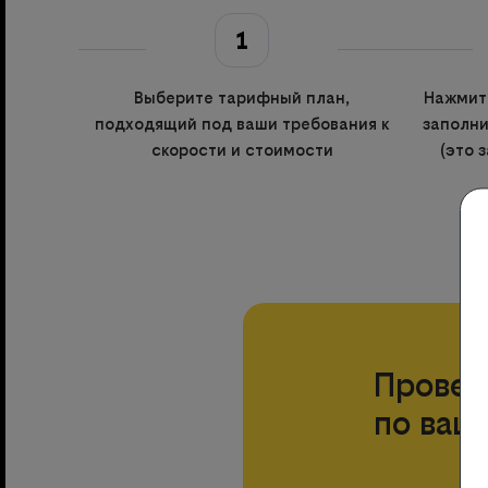
1
Выберите тарифный план,
Нажмите
подходящий под ваши требования к
заполн
скорости и стоимости
(это 
Провер
по ваш