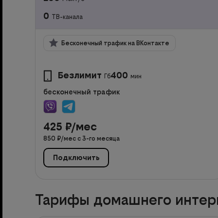
0
ТВ-канала
Бесконечный трафик на ВКонтакте
Безлимит
400
Гб
мин
бесконечный трафик
425
₽/мес
850
₽/мес с
3
-го месяца
Подключить
Тарифы домашнего интерн