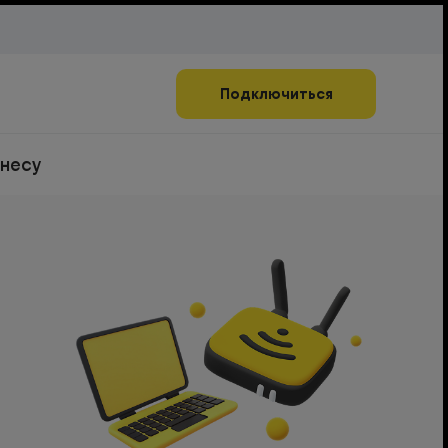
Подключиться
знесу