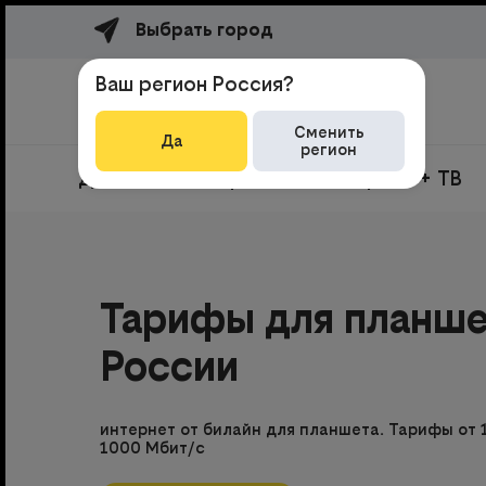
Выбрать город
Ваш регион Россия?
Сменить
Да
регион
Домашний интернет
Интернет + ТВ
Тарифы для планшет
России
интернет от билайн для планшета. Тарифы от 
1000 Мбит/с