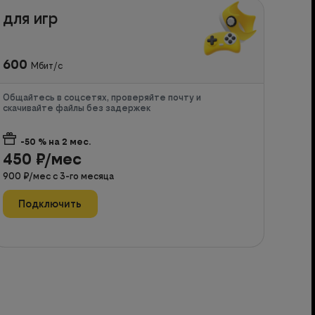
для игр
600
Мбит/с
Общайтесь в соцсетях, проверяйте почту и
скачивайте файлы без задержек
-50
% на
2
мес.
450
₽/мес
900
₽/мес с
3
-го месяца
Подключить