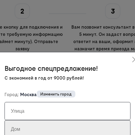
2
3
 кнопку для подключения и
Вам позвонит консультант в
ите требуемую информацию
5 минут. Он задаст вопр
займет минуту). Отправьте
ответит на ваши, оформит 
заявку
назначит время приезда м
Если у вас есть пожела
сообщите их
Выгодное спецпредложение!
С экономией в год от 9000 рублей!
Город:
Москва
Изменить город
ить возможность подключения 
ему адресу в России