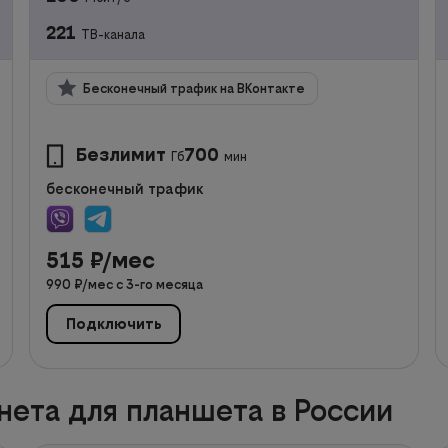
221
ТВ-канала
Бесконечный трафик на ВКонтакте
Безлимит
700
Гб
мин
бесконечный трафик
515
₽/мес
990
₽/мес с
3
-го месяца
Подключить
ета для планшета в России