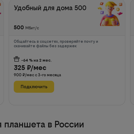
Удобный для дома 500
500
Мбит/с
Общайтесь в соцсетях, проверяйте почту и
скачивайте файлы без задержек
-64
% на
2
мес.
325
₽/мес
900
₽/мес с
3
-го месяца
Подключить
 планшета в России