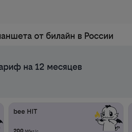
аншета от билайн в России
ариф на 12 месяцев
bee HIT
200
Мбит/с