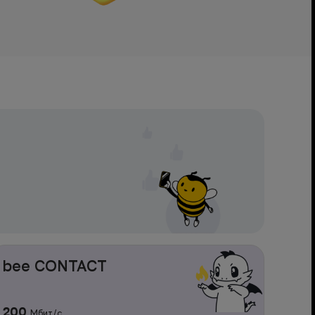
bee CONTACT
200
Мбит/с