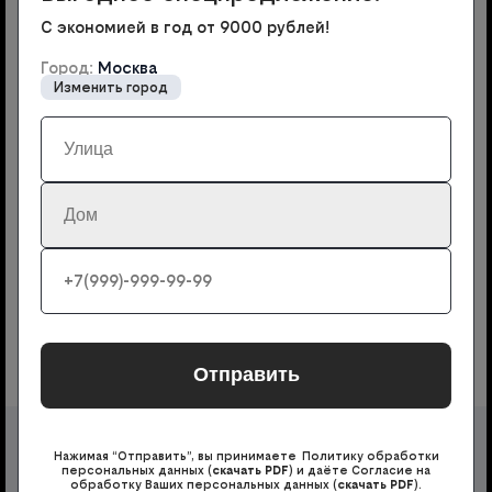
С экономией в год от 9000 рублей!
Как подключить
Город:
Москва
Изменить город
Оставьте заявку на сайте, указав ваши
1
контактные данные
Вам перезвонит менеджер, чтобы обсудить
2
основные моменты подключения и ответить
на ваши вопросы
Выберите удобный день для подключения,
3
дождитесь мастеров, которые настроят вам
интернет в офисе или на предприятии
Оплатите услуги и пользуйтесь скоростным
4
интернетом
Нажимая “Отправить”, вы принимаете Политику обработки
персональных данных (
скачать PDF
) и даёте Согласие на
Номер 8800
обработку Ваших персональных данных (
скачать PDF
).