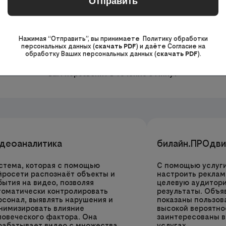
2
Нажимая “Отправить”, вы принимаете Политику обработки
персональных данных (
скачать PDF
) и даёте Согласие на
обработку Ваших персональных данных (
скачать PDF
).
Оставьте ваши контактные данные: менеджер
вам перезвонит в течение 5 минут
деоаналитика
билайн.ПРОдв
стема, которая с помощью
С помощью услуг
йросети распознаёт объекты и
настроить реклам
бытия на видео, позволяя
целевую аудитори
томатически контролировать
результаты. Объя
рсонал, выявлять нарушения и
показаны пользов
нимизировать влияние
высокой вероятно
ловеческого фактора. Она
заинтересованы в
рабатывает видео с множества
услугах