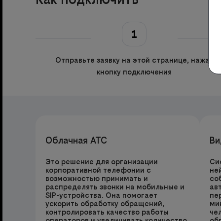
1
Отправьте заявку на этой странице, нажав
кнопку подключения
Облачная АТС
Ви
Это решение для организации
Си
корпоративной телефонии с
не
возможностью принимать и
со
распределять звонки на мобильные и
ав
SIP-устройства. Она помогает
пе
ускорить обработку обращений,
ми
контролировать качество работы
че
операторов и увеличивать количество
об