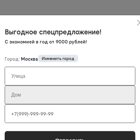
Выгодное спецпредложение!
Автоматическая защита
Круглосу
С экономией в год от 9000 рублей!
Автоматика, круглосуточная работа
Круглосуточ
оборудования без вмешательства
с
Город:
Москва
Изменить город
пользователя
Гарантия доступа
Контро
арантия доступности, четкое соблюдение
Регуляр
условий SLA по защите вашего ресурса
информирование
пр