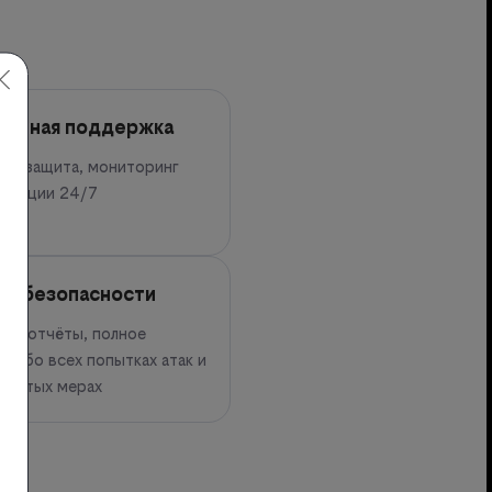
точная поддержка
ная защита, мониторинг
итуации 24/7
ль безопасности
ные отчёты, полное
 обо всех попытках атак и
инятых мерах