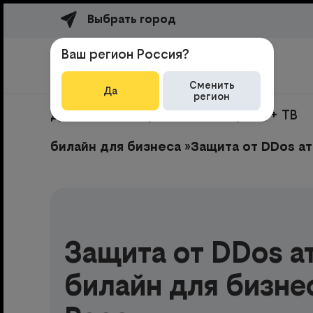
Выбрать город
Ваш регион Россия?
Сменить
Да
регион
Домашний интернет
Интернет + ТВ
билайн для бизнеса
»
Защита от DDos ат
Защита от DDos ат
билайн для бизне