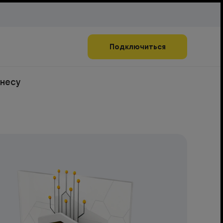
Подключиться
знесу