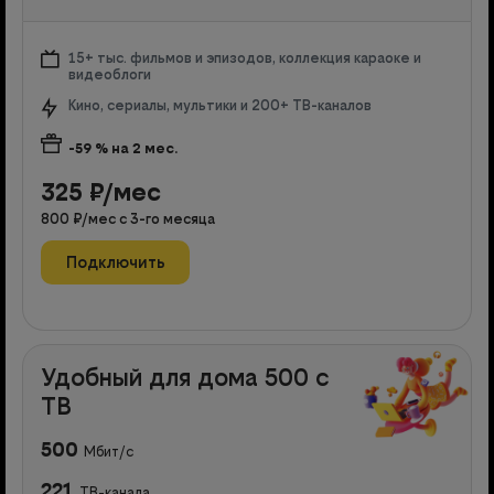
15+ тыс. фильмов и эпизодов, коллекция караоке и
видеоблоги
Кино, сериалы, мультики и 200+ ТВ-каналов
-59
% на
2
мес.
325
₽/мес
800
₽/мес с
3
-го месяца
Подключить
Удобный для дома 500 с
ТВ
500
Мбит/с
221
ТВ-канала