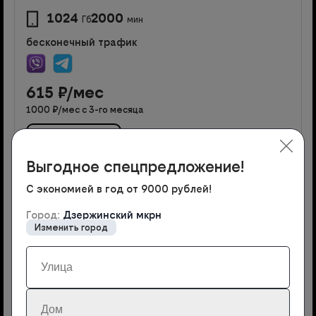
1024
2000
Гб
мин
бесконечный трафик
615
₽/мес
1000
₽/мес с
3
-го месяца
Подключить
Выгодное спецпредложение!
С экономией в год от 9000 рублей!
Как подключить интернет от
Город:
Дзержинский мкрн
Изменить город
билайна в Дзержинске мкрн
На этой странице выберите раздел с желаемым
типом тарифа.