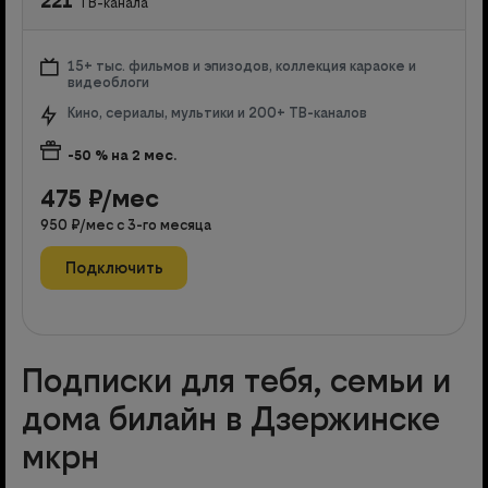
221
ТВ-канала
15+ тыс. фильмов и эпизодов, коллекция караоке и
видеоблоги
Кино, сериалы, мультики и 200+ ТВ-каналов
-50
% на
2
мес.
475
₽/мес
950
₽/мес с
3
-го месяца
Подключить
Подписки для тебя, семьи и
дома билайн в Дзержинске
мкрн