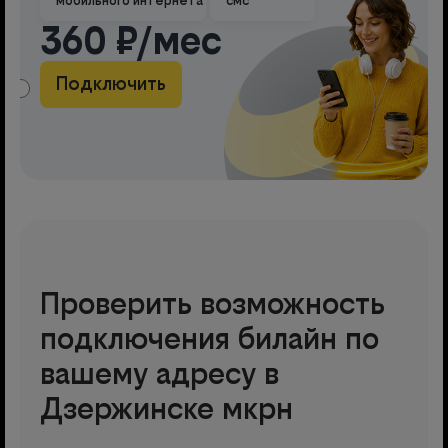
мобильного интернета
смс
360 ₽/мес
Подключить
АМА
Проверить возможность
подключения билайн по
вашему адресу в
Дзержинске мкрн