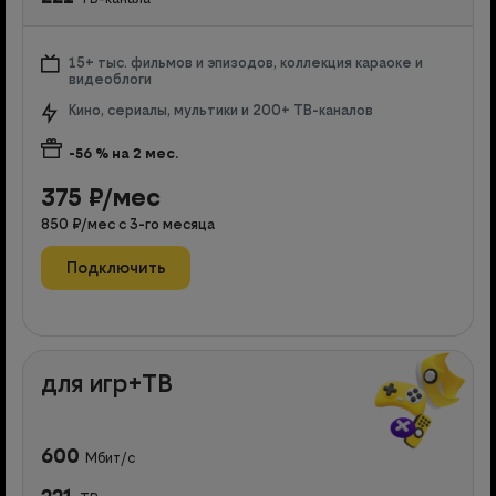
15+ тыс. фильмов и эпизодов, коллекция караоке и
видеоблоги
Кино, сериалы, мультики и 200+ ТВ-каналов
-56
% на
2
мес.
375
₽/мес
850
₽/мес с
3
-го месяца
Подключить
для игр+ТВ
600
Мбит/с