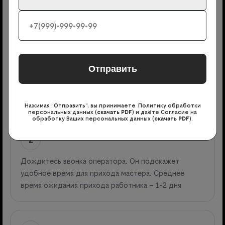
1
Рядом с понравившимся предложением нажмите на
кнопку «Подключить». Введите своё имя и номер
телефона в открывшейся форме заявки, чтобы
консультант смог вам перезвонить и уточнить
детали
Нажимая “Отправить”, вы принимаете Политику обработки
персональных данных (
скачать PDF
) и даёте Согласие на
обработку Ваших персональных данных (
скачать PDF
).
2
Дождитесь звонка оператора. Он подскажет
удобное время для прихода мастера. Среднее
время ожидания прихода работника – 1-2 дня