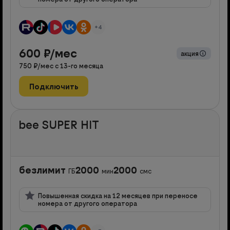
+4
600
₽/мес
акция
750
₽/мес с
13
-го месяца
Подключить
bee SUPER HIT
безлимит
2000
2000
ГБ
мин
смс
Повышенная скидка на 12 месяцев при переносе
номера от другого оператора