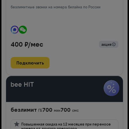
безлимитные звонки на номера билайна по России
400
₽/мес
акция
Подключить
bee HIT
безлимит
700
700
ГБ
мин
смс
Повышенная скидка на 12 месяцев при переносе
номера от другого оператора