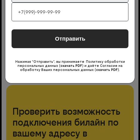
Сколько стоит подключение к интернету
от билайна?
Бесплатные информационные
телефоны «билайн»
Нажимая “Отправить”, вы принимаете Политику обработки
Полезные короткие команды
персональных данных (
скачать PDF
) и даёте Согласие на
обработку Ваших персональных данных (
скачать PDF
).
Проверить возможность
подключения билайн по
вашему адресу в