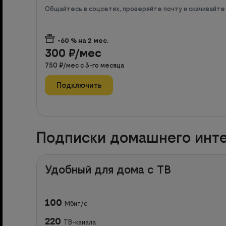
Общайтесь в соцсетях, проверяйте почту и скачивайт
-60
% на
2
мес.
300
₽/мес
750
₽/мес с
3
-го месяца
Подключить
Подписки домашнего инте
Удобный для дома с ТВ
100
Мбит/с
220
ТВ-канала