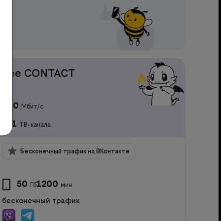
bee CONTACT
100
Мбит/с
221
ТВ-канала
Бесконечный трафик на ВКонтакте
50
1200
Гб
мин
бесконечный трафик