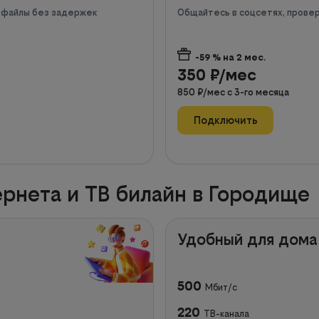
е файлы без задержек
Общайтесь в соцсетях, провер
-59
% на
2
мес.
350
₽/мес
850
₽/мес с
3
-го месяца
Подключить
рнета и ТВ билайн в Городище
Удобный для дома
500
Мбит/с
220
ТВ-канала