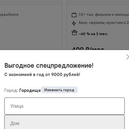
видеоблоги
15+ тыс. фильмов и эпизод
Кино, сериалы, мультики и
-60
% на
2
мес.
400
₽/мес
1000
₽/мес с
3
-го месяца
Выгодное спецпредложение!
Подключить
С экономией в год от 9000 рублей!
Город:
Городище
Изменить город
 и дома билайн в Городище
ариф на 12 месяцев