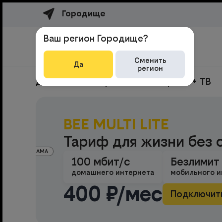
Городище
Ваш регион Городище?
Сменить
Да
регион
Домашний интернет
Интернет + ТВ
BEE MULTI LITE
Тариф для жизни без 
РЕКЛАМА
100 мбит/с
Безлимит
домашнего интернета
мобильного и
400 ₽/мес
Подключит