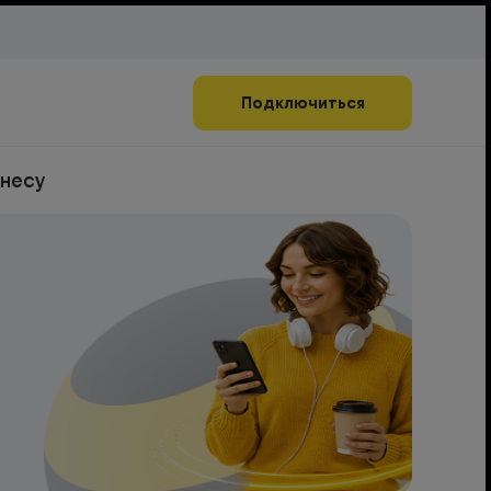
Подключиться
знесу