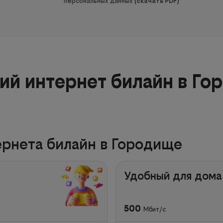
персональных данных
(
скачать PDF
)
й интернет билайн в Го
рнета билайн в Городище
Удобный для дома
500
Мбит/с