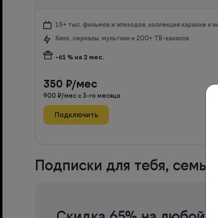
15+ тыс. фильмов и эпизодов, коллекция караоке и 
Кино, сериалы, мультики и 200+ ТВ-каналов
-61
% на
2
мес.
350
₽/мес
900
₽/мес с
3
-го месяца
Подключить
Подписки для тебя, семьи
Скидка 65% на любой т