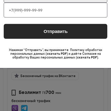
bee HIT
Нажимая “Отправить”, вы принимаете Политику обработки
100
Мбит/с
персональных данных (
скачать PDF
) и даёте Согласие на
обработку Ваших персональных данных (
скачать PDF
).
221
ТВ-канала
Бесконечный трафик на ВКонтакте
Безлимит
700
Гб
мин
бесконечный трафик