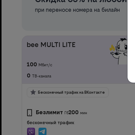
при переносе номера на билайн
bee MULTI LITE
100
Мбит/с
0
ТВ-канала
Бесконечный трафик на ВКонтакте
Безлимит
200
Гб
мин
бесконечный трафик