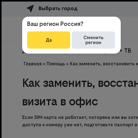
Выбрать город
Ваш регион Россия?
Сменить
Да
регион
Домашний интернет
Интернет + ТВ
Главная
»
Помощь
»
Как заменить, восстановить 
Как заменить, восста
визита в офис
Если SIM-карта не работает, потеряна или вы хо
доступа к номеру уже нет, подготовьте паспорт 