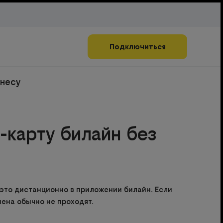
Подключиться
знесу
M-карту билайн без
ь это дистанционно в приложении билайн. Если
мена обычно не проходят.