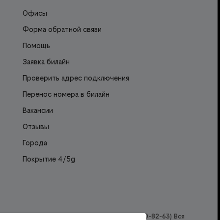
Офисы
Форма обратной связи
Помощь
Заявка билайн
Проверить адрес подключения
Перенос номера в билайн
Вакансии
Отзывы
Города
Покрытие 4/5g
ail:
reception@onlineserv.ru
, тел.
+7 (800) 200-82-63
) Вся