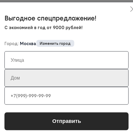
Выгодное спецпредложение!
С экономией в год от 9000 рублей!
не удаётся установить.
Город:
Москва
Изменить город
я, обратитесь в поддержку с паспортом и данными владельц
казывается короче и спокойнее.
ить возможность подключения 
ему адресу в России