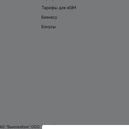
Тарифы для eSIM
Бизнесу
Бонусы
 ПАО "ВымпелКом" ООО "ОНЛАЙН СЕРВИСЫ" (ОГРН:1196234008915, e-m