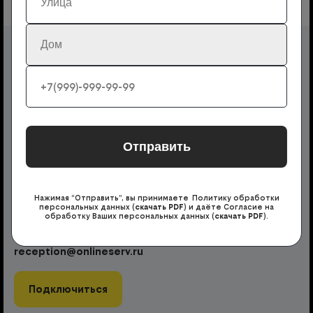
Выбрать город
билайн - домашний
интернет, ТВ и мобильная
связь
Подключить интернет в России
Нажимая “Отправить”, вы принимаете Политику обработки
Заявка на подключение
персональных данных (
скачать PDF
) и даёте Согласие на
+7 (800) 200-82-63
обработку Ваших персональных данных (
скачать PDF
).
Круглосуточно
reception@onlineserv.ru
Подключиться