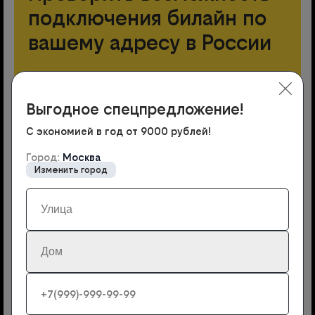
подключения билайн по
вашему адресу в России
Город:
Москва
Выгодное спецпредложение!
Изменить город
С экономией в год от 9000 рублей!
Город:
Москва
Изменить город