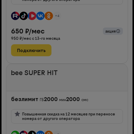
+4
650
₽/мес
акция
950
₽/мес с
13
-го месяца
Подключить
bee SUPER HIT
безлимит
2000
2000
ГБ
мин
смс
Повышенная скидка на 12 месяцев при переносе
номера от другого оператора