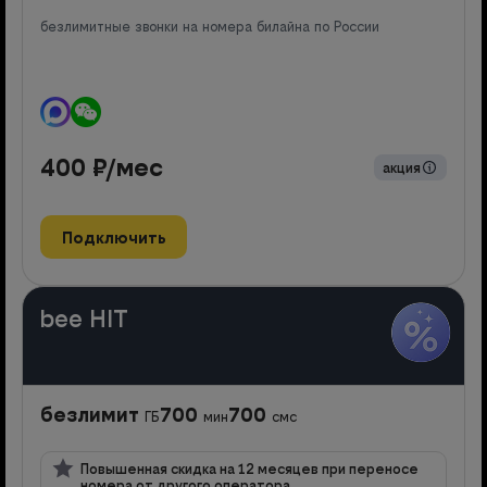
безлимитные звонки на номера билайна по России
400
₽/мес
акция
Подключить
bee HIT
безлимит
700
700
ГБ
мин
смс
Повышенная скидка на 12 месяцев при переносе
номера от другого оператора