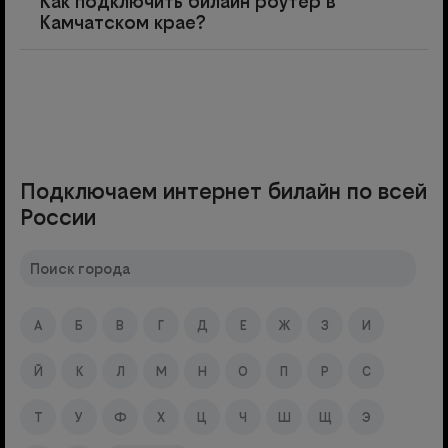
Как подключить билайн роутер в
Камчатском крае?
Подключаем интернет билайн по всей
России
А
Б
В
Г
Д
Е
Ж
З
И
Й
К
Л
М
Н
О
П
Р
С
Т
У
Ф
Х
Ц
Ч
Ш
Щ
Э