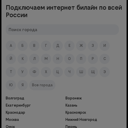
Подключаем интернет билайн по всей
России
А
Б
В
Г
Д
Е
Ж
З
И
Й
К
Л
М
Н
О
П
Р
С
Т
У
Ф
Х
Ц
Ч
Ш
Щ
Э
Ю
Я
Все города
Волгоград
Воронеж
Екатеринбург
Казань
Краснодар
Красноярск
Москва
Нижний Новгород
Омск
Пермь