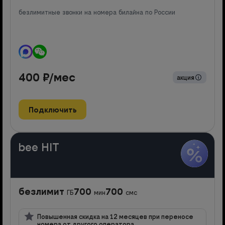
безлимитные звонки на номера билайна по России
400
₽/мес
акция
Подключить
bee HIT
безлимит
700
700
ГБ
мин
смс
Повышенная скидка на 12 месяцев при переносе
номера от другого оператора