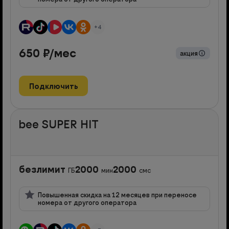
+4
650
₽/мес
акция
Подключить
bee SUPER HIT
безлимит
2000
2000
ГБ
мин
смс
Повышенная скидка на 12 месяцев при переносе
номера от другого оператора