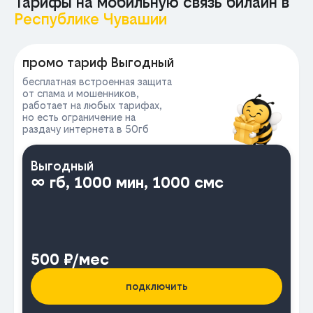
Тарифы на мобильную связь билайн в
Республике Чувашии
МА
промо тариф Выгодный
бесплатная встроенная защита
от спама и мошенников,
работает на любых тарифах,
но есть ограничение на
раздачу интернета в 50гб
Выгодный
∞ гб, 1000 мин, 1000 смс
500 ₽/мес
подключить