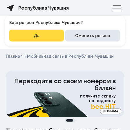
Республика Чувашия
Ваш регион Республика Чувашия?
Да
Сменить регион
Главная
Мобильная связь в Республике Чувашии
200₽
воим номером в
Скидка
билайн
на любой тариф
получите скидку
на подписку
MOBIDEAL
bee HIT
Промокод
РЕКЛАМА