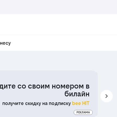
знесу
дите со своим номером в
С
билайн
П
получите скидку на подписку
bee HIT
РЕКЛАМА