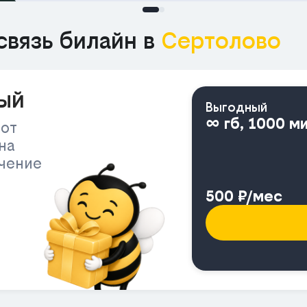
связь билайн в
Сертолово
ый
Выгодный
∞ гб, 1000 м
 от
на
ичение
500 ₽/мес