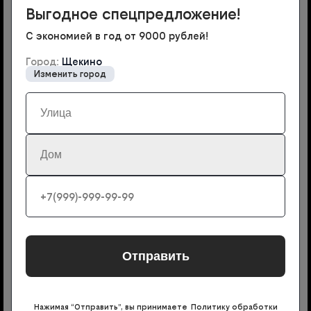
Выгодное спецпредложение!
С экономией в год от 9000 рублей!
3
Город:
Щекино
Мастер привезёт с собой договор и необходимое
Изменить город
оборудование. Настроит интернет и объяснит, как
им пользоваться. Обычно настройка занимает 30
минут
Подключите дополнительные услуги в
Щекино
Автоплатеж
Поддерживайте баланс с привязанной картой:
автоматическое пополнение без комиссии в удобный для
вас день.
Нажимая “Отправить”, вы принимаете Политику обработки