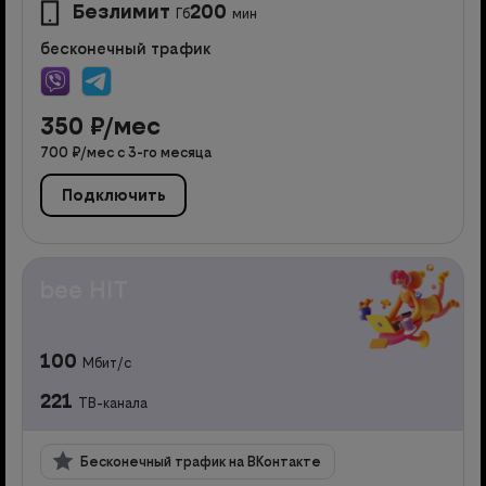
Безлимит
200
Гб
мин
бесконечный трафик
350
₽/мес
700
₽/мес с
3
-го месяца
Подключить
bee HIT
100
Мбит/с
221
ТВ-канала
Бесконечный трафик на ВКонтакте