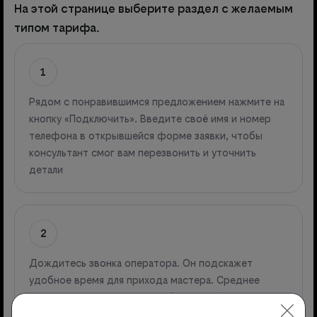
На этой странице выберите раздел с желаемым
типом тарифа.
1
Рядом с понравившимся предложением нажмите на
кнопку «Подключить». Введите своё имя и номер
телефона в открывшейся форме заявки, чтобы
консультант смог вам перезвонить и уточнить
детали
2
Дождитесь звонка оператора. Он подскажет
удобное время для прихода мастера. Среднее
время ожидания прихода работника – 1-2 дня