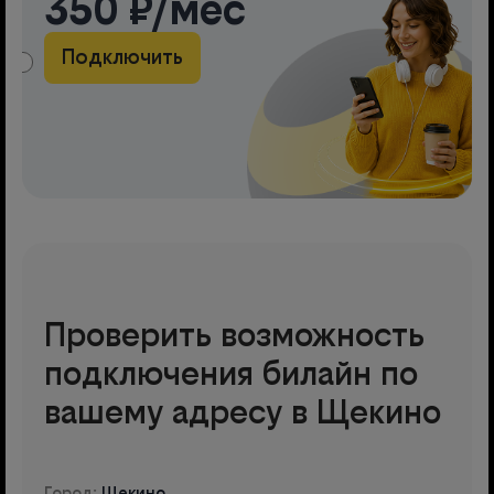
350 ₽/мес
Подключить
АМА
Проверить возможность
подключения билайн по
вашему адресу в Щекино
Город:
Щекино