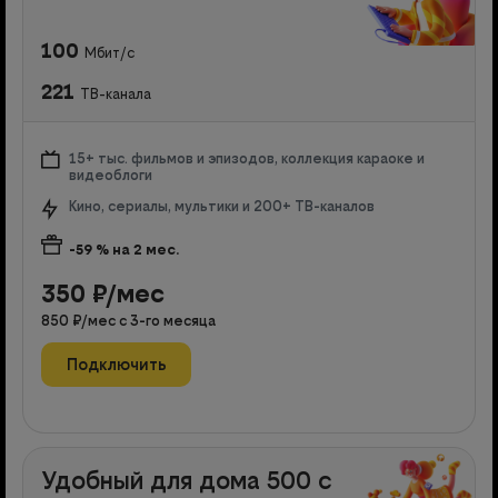
100
Мбит/с
221
ТВ-канала
15+ тыс. фильмов и эпизодов, коллекция караоке и
видеоблоги
Кино, сериалы, мультики и 200+ ТВ-каналов
-59
% на
2
мес.
350
₽/мес
850
₽/мес с
3
-го месяца
Подключить
Удобный для дома 500 с