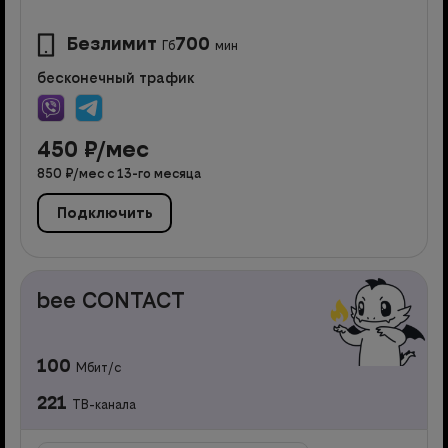
Безлимит
700
Гб
мин
бесконечный трафик
450
₽/мес
850
₽/мес с
13
-го месяца
Подключить
bee CONTACT
100
Мбит/с
221
ТВ-канала