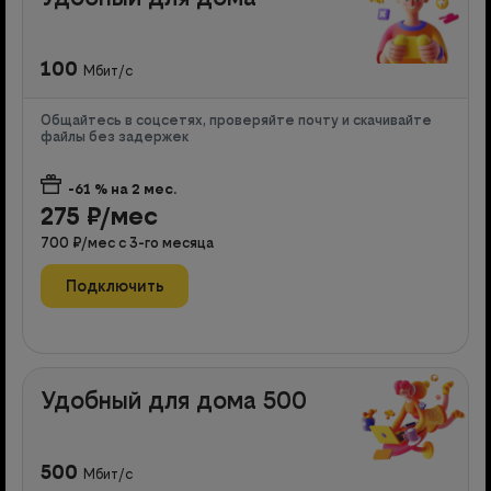
100
Мбит/с
Общайтесь в соцсетях, проверяйте почту и скачивайте
файлы без задержек
-61
% на
2
мес.
275
₽/мес
700
₽/мес с
3
-го месяца
Подключить
Удобный для дома 500
500
Мбит/с