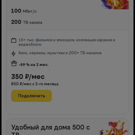
100
Мбит/с
200
ТВ-канала
15+ тыс. фильмов и эпизодов, коллекция караоке и
видеоблоги
Кино, сериалы, мультики и 200+ ТВ-каналов
-59
% на
2
мес.
350
₽/мес
850
₽/мес с
3
-го месяца
Подключить
Удобный для дома 500 с
ТВ