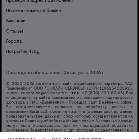
Проверить адрес подключения
Перенос номера в билайн
Вакансии
Отзывы
Города
Покрытие 4/5g
Последнее обновление: 05 августа 2026 г.
© 2020-2026 beeline-ru - сайт официального партнера ПАО
"ВымпелКом" ООО "ОНЛАЙН СЕРВИСЫ" (ОГРН:1196234008915,
e-mail:
reception@onlineserv.ru
, тел.
+7 (800) 200-82-63
) Вся
информация на сайте размещена на основании партнерского
договора с ПАО «ВымпелКом». Посещая сайт beeline-ru.online,
Вы предоставляете согласие на обработку данных о
посещении Вами сайта beeline-ru.online (данные cookies и иные
пользовательские данные), сбор которых осуществляется на
условиях
Политику обработки файлов cookie
. Указанные данные
могут быть использованы для их последующей обработки
системами Яндекс.Метрика и др., которая осуществляется с
целью функционирования сайта beeline-ru.online. Отправляя