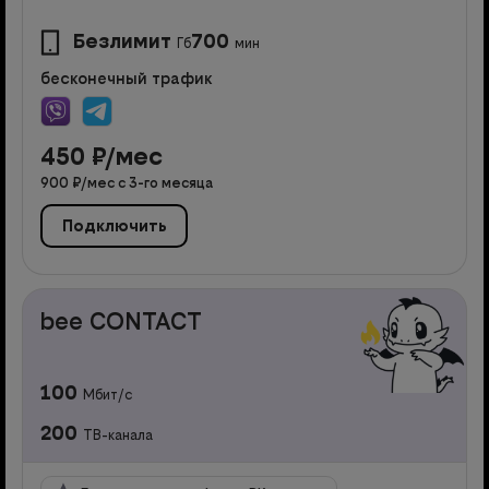
Безлимит
700
Гб
мин
бесконечный трафик
450
₽/мес
900
₽/мес с
3
-го месяца
Подключить
bee CONTACT
100
Мбит/с
200
ТВ-канала