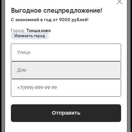
На этой странице выберите раздел с желаемым
Выгодное спецпредложение!
типом тарифа.
С экономией в год от 9000 рублей!
1
Город:
Тоншалово
Изменить город
Рядом с понравившимся предложением нажмите на
кнопку «Подключить». Введите своё имя и номер
телефона в открывшейся форме заявки, чтобы
консультант смог вам перезвонить и уточнить
детали
2
Дождитесь звонка оператора. Он подскажет
удобное время для прихода мастера. Среднее
время ожидания прихода работника – 1-2 дня