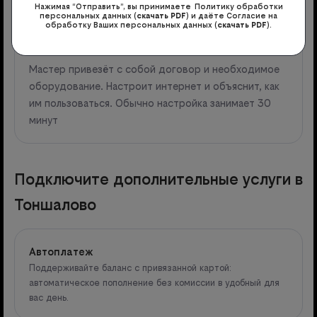
Нажимая “Отправить”, вы принимаете Политику обработки
персональных данных (
скачать PDF
) и даёте Согласие на
обработку Ваших персональных данных (
скачать PDF
).
3
Мастер привезёт с собой договор и необходимое
оборудование. Настроит интернет и объяснит, как
им пользоваться. Обычно настройка занимает 30
минут
Подключите дополнительные услуги в
Тоншалово
Автоплатеж
Поддерживайте баланс с привязанной картой:
автоматическое пополнение без комиссии в удобный для
вас день.