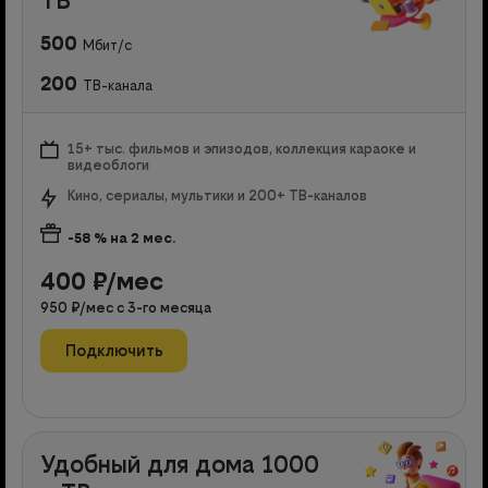
500
Мбит/с
200
ТВ-канала
15+ тыс. фильмов и эпизодов, коллекция караоке и
видеоблоги
Кино, сериалы, мультики и 200+ ТВ-каналов
-58
% на
2
мес.
400
₽/мес
950
₽/мес с
3
-го месяца
Подключить
Удобный для дома 1000