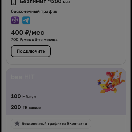
Безлимит
200
Гб
мин
бесконечный трафик
400
₽/мес
700
₽/мес с
3
-го месяца
Подключить
bee HIT
100
Мбит/с
200
ТВ-канала
Бесконечный трафик на ВКонтакте