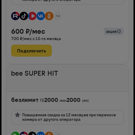
+4
600
₽/мес
акция
700
₽/мес с
13
-го месяца
Подключить
bee SUPER HIT
безлимит
2000
2000
ГБ
мин
смс
Повышенная скидка на 12 месяцев при переносе
номера от другого оператора