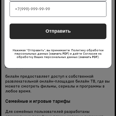
билайна в Владимирской области
Домашний интернет, ТВ и мобильная связь
Домашний интернет до Мб/с: стабильное
подключение для работы, развлечений и учебы.
Телевидение от билайна включает в себя
разнообразные пакеты каналов, что позволяет
каждый члену семьи найти контент по своему вкусу.
Есть предложения с мобильной связью.
Нажимая “Отправить”, вы принимаете Политику обработки
персональных данных (
скачать PDF
) и даёте Согласие на
обработку Ваших персональных данных (
скачать PDF
).
Собственная развлекательная онлайн-
площадка
билайн предоставляет доступ к собственной
развлекательной онлайн-площадке билайн ТВ, где вы
можете смотреть фильмы, сериалы и программы в
любое время.
Семейные и игровые тарифы
Для семейных пользователей разработаны