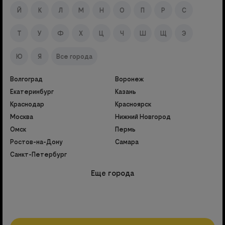
Й
К
Л
М
Н
О
П
Р
С
Т
У
Ф
Х
Ц
Ч
Ш
Щ
Э
Ю
Я
Все города
Волгоград
Воронеж
Екатеринбург
Казань
Краснодар
Красноярск
Москва
Нижний Новгород
Омск
Пермь
Ростов-на-Дону
Самара
Санкт-Петербург
Еще города