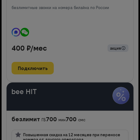
безлимитные звонки на номера билайна по России
400
₽/мес
акция
Подключить
bee HIT
безлимит
700
700
ГБ
мин
смс
Повышенная скидка на 12 месяцев при переносе
номера от другого оператора