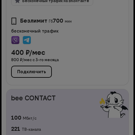
Бесконечный трафик на ВКонтакте
Безлимит
700
Гб
мин
бесконечный трафик
400
₽/мес
800
₽/мес с
3
-го месяца
Подключить
bee CONTACT
100
Мбит/с
221
ТВ-канала