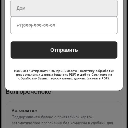
3
Мастер привезёт с собой договор и необходимое
оборудование. Настроит интернет и объяснит, как
им пользоваться. Обычно настройка занимает 30
минут
Нажимая “Отправить”, вы принимаете Политику обработки
персональных данных (
скачать PDF
) и даёте Согласие на
обработку Ваших персональных данных (
скачать PDF
).
Подключите дополнительные услуги в
Волгореченске
Автоплатеж
Поддерживайте баланс с привязанной картой:
автоматическое пополнение без комиссии в удобный для