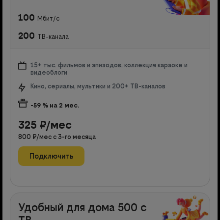
100
Мбит/с
200
ТВ-канала
15+ тыс. фильмов и эпизодов, коллекция караоке и
видеоблоги
Кино, сериалы, мультики и 200+ ТВ-каналов
-59
% на
2
мес.
325
₽/мес
800
₽/мес с
3
-го месяца
Подключить
Удобный для дома 500 с
ТВ