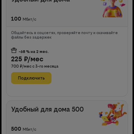
100
Мбит/с
Общайтесь в соцсетях, проверяйте почту и скачивайте
файлы без задержек
-68
% на
2
мес.
225
₽/мес
700
₽/мес с
3
-го месяца
Подключить
Удобный для дома 500
500
Мбит/с