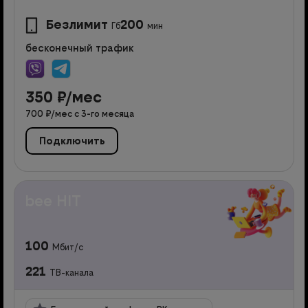
Безлимит
200
Гб
мин
бесконечный трафик
350
₽/мес
700
₽/мес с
3
-го месяца
Подключить
bee HIT
100
Мбит/с
221
ТВ-канала