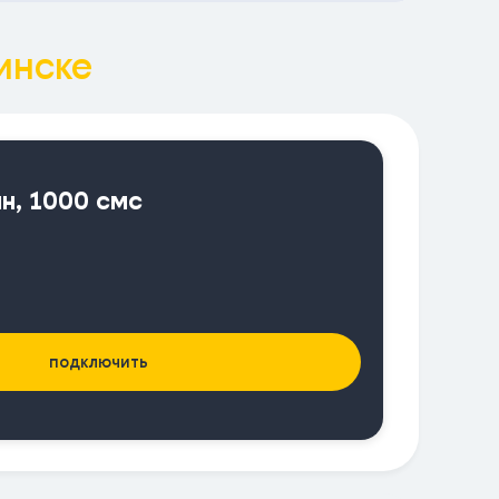
инске
ин, 1000 смс
подключить