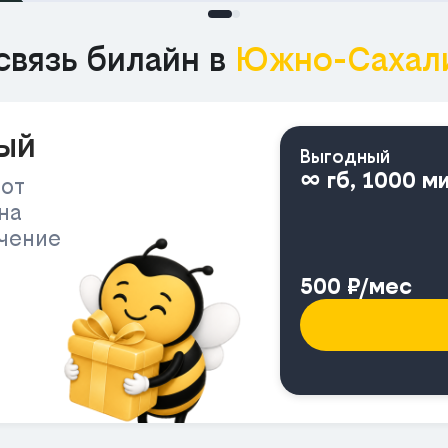
связь билайн в
Южно-Сахал
ый
Выгодный
∞ гб, 1000 м
 от
на
ичение
500 ₽/мес