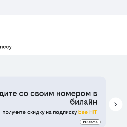
знесу
дите со своим номером в
С
билайн
П
получите скидку на подписку
bee HIT
РЕКЛАМА